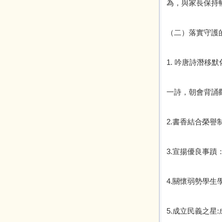
為，與家長保持
（二）落實守護
1. 吟唐詩潛
一詩，朝會背誦
2.書香結合榮
3.宣揚優良事
4.關懷弱勢學
5.成立民義之