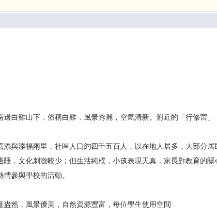
南邊白雞山下，俗稱白雞，風景秀麗，空氣清新。附近的「行修宮」
嘉添與添福兩里，社區人口約四千五百人，以在地人居多，大部分居
邊陲，文化刺激較少；但生活純樸，小孩表現天真，家長對教育的關
熱情參與學校的活動。
意盎然，風景優美，自然資源豐富，每位學生使用空間