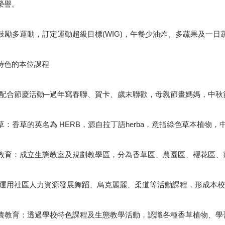
榮譽。
:鼓勵多運動，訂定運動超級目標(WIG)，午餐少油炸、多蔬果及一
特色的本位課程
教學:配合節慶活動─過年寫春聯、賀卡、歲末聯歡，母親節畫媽媽，中
香草：香草的英名為 HERB，源自拉丁語herba，意指綠色草本植
環境教育：成立生態教室及規劃教學區，分為香草區、農園區、櫻花區
一技:運用社區人力資源發展舞蹈、烏克麗麗、柔道等活動課程，形成本
及食農教育：透過學校特色課程及生態教學活動，認識各種香草植物、