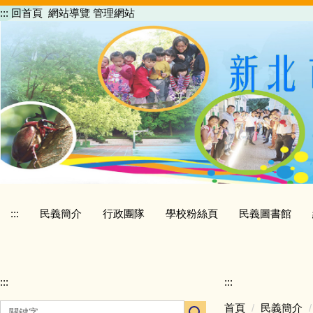
跳
:::
回首頁
網站導覽
管理網站
到
主
要
內
容
區
:::
民義簡介
行政團隊
學校粉絲頁
民義圖書館
:::
:::
首頁
民義簡介