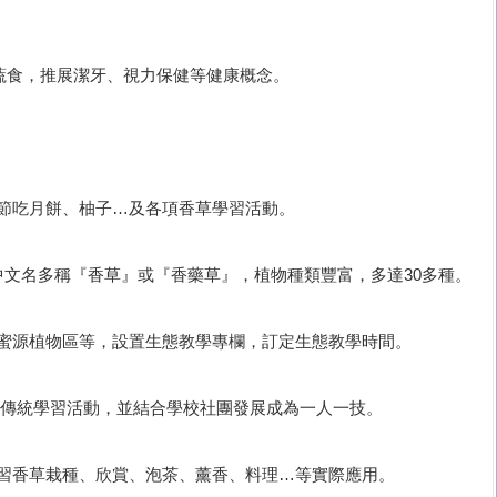
日蔬食，推展潔牙、視力保健等健康概念。
秋節吃月餅、柚子…及各項香草學習活動。
物，中文名多稱『香草』或『香藥草』，植物種類豐富，多達30多種。
、蜜源植物區等，設置生態教學專欄，訂定生態教學時間。
校傳統學習活動，並結合學校社團發展成為一人一技。
學習香草栽種、欣賞、泡茶、薰香、料理…等實際應用。