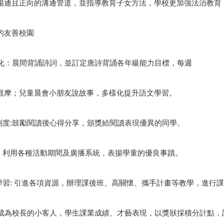
暢通且正向的溝通管道，並指導教育子女方法，學校更加強法治教育
的友善校園
移默化：晨間背誦詩詞，並訂定唐詩背誦各年級能力目標，每週
觀摩；兒童晨會小朋友說故事，多樣化提升語文學習。
譽制度:鼓勵閱讀後心得分享，頒獎給閱讀表現優異的同學。
蹟：利用各種活動期間及廣播系統，表揚學童的優良事蹟。
生學習: 引進各項資源，辦理課後班、高關懷、攜手計畫等教學，進行
星:成為校長的小客人，學生課業成績、才藝表現，以獎狀採積分計點