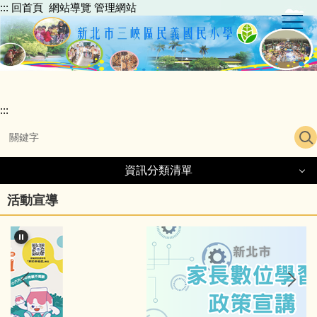
:::
回首頁
網站導覽
管理網站
跳
到
主
要
內
容
區
:::
資訊分類清單
活動宣導
民義簡介
行政團隊