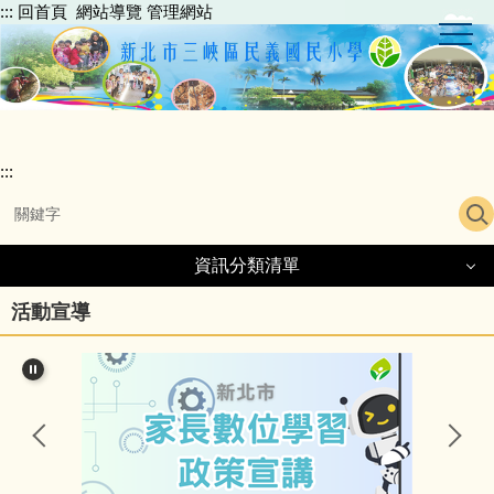
:::
回首頁
網站導覽
管理網站
跳
到
主
要
內
容
區
:::
資訊分類清單
活動宣導
民義簡介
行政團隊