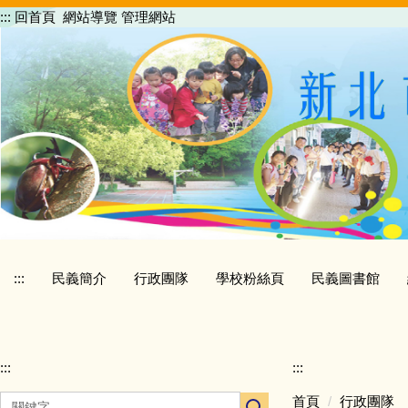
跳
:::
回首頁
網站導覽
管理網站
到
主
要
內
容
區
:::
民義簡介
行政團隊
學校粉絲頁
民義圖書館
:::
:::
首頁
行政團隊